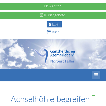
Newsletter
Kursangebote
Login
Buch
Achselhöhle begreifen