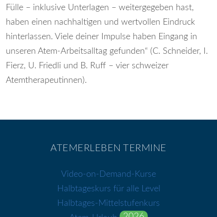
Fülle – inklusive Unterlagen – weitergegeben hast,
haben einen nachhaltigen und wertvollen Eindruck
hinterlassen. Viele deiner Impulse haben Eingang in
unseren Atem-Arbeitsalltag gefunden“ (C. Schneider, I.
Fierz, U. Friedli und B. Ruff – vier schweizer
Atemtherapeutinnen).
ATEMERLEBEN TERMINE
Video-on-Demand-Kurse
Halbtageskurs für alle Level
Halbtages-Mittelstufenkurs
2026