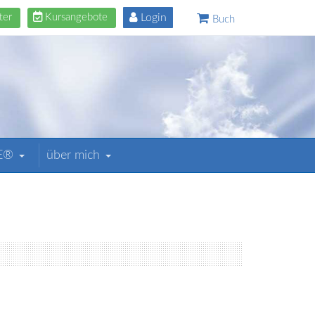
ter
Kursangebote
Login
Buch
BE®
über mich