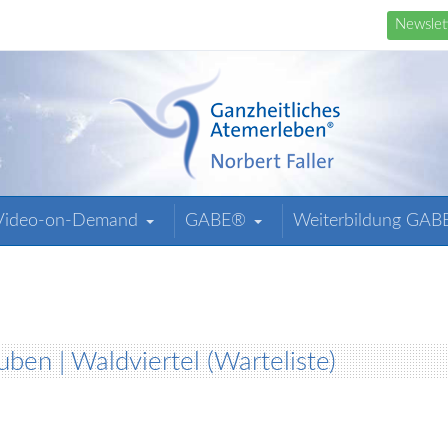
Newslet
Video-on-Demand
GABE®
Weiterbildung GA
ben | Waldviertel (Warteliste)