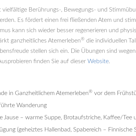
t vielfältige Berührungs-, Bewegungs- und Stimmübun
den. Es fördert einen frei fließenden Atem und stimu
smus kann sich wieder besser regenerieren und phys
®
ärkt ganzheitliches Atemerleben
die individuellen T
ensfreude stellen sich ein. Die Übungen sind wegen 
usprobieren finden Sie auf dieser
Website
.
®
de in Ganzheitlichem Atemerleben
vor dem Frühst
geführte Wanderung
ne Jause – warme Suppe, Brotaufstriche, Kaffee/Tee
rfügung (geheiztes Hallenbad, Spabereich – Finnische